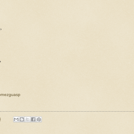
,
.
,
gomezguasp
8