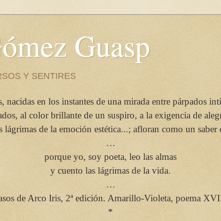
 Gómez Guasp
RSOS Y SENTIRES
, nacidas en los instantes de una mirada entre párpados int
s, al color brillante de un suspiro, a la exigencia de aleg
as lágrimas de la emoción estética...; afloran como un saber
…
porque yo, soy poeta, leo las almas
y cuento las lágrimas de la vida.
…
asos de Arco Iris, 2ª edición. Amarillo-Violeta, poema XVII
*