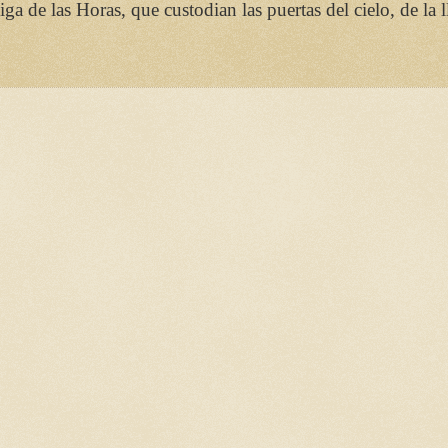
 de las Horas, que custodian las puertas del cielo, de la llu