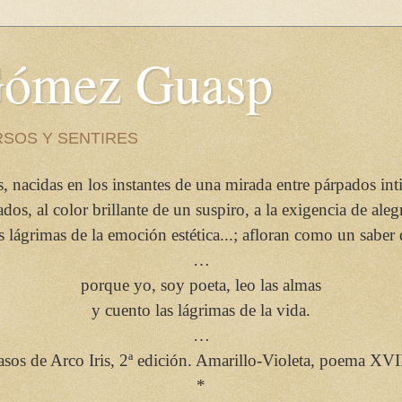
 Gómez Guasp
RSOS Y SENTIRES
, nacidas en los instantes de una mirada entre párpados int
s, al color brillante de un suspiro, a la exigencia de aleg
as lágrimas de la emoción estética...; afloran como un saber
…
porque yo, soy poeta, leo las almas
y cuento las lágrimas de la vida.
…
asos de Arco Iris, 2ª edición. Amarillo-Violeta, poema XVII
*