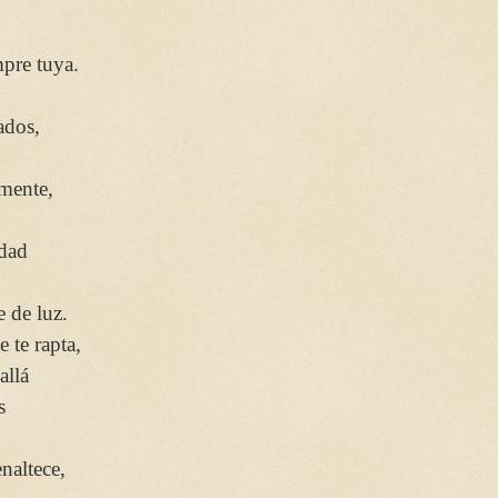
mpre tuya.
ados,
hemente,
idad
e de luz.
 te rapta,
 allá
as
naltece,