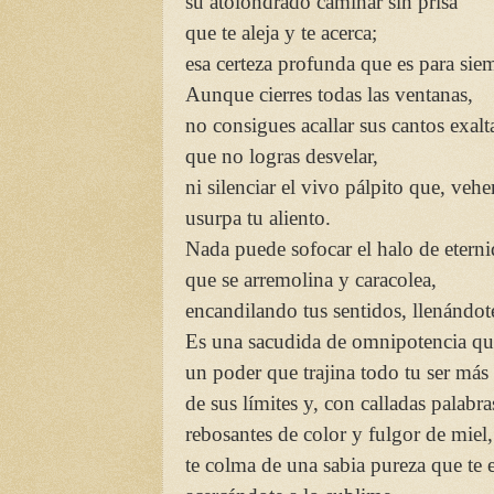
su atolondrado caminar sin prisa
que te aleja y te acerca;
esa certeza profunda que es para sie
Aunque cierres todas las ventanas,
no consigues acallar sus cantos exalt
que no logras desvelar,
ni silenciar el vivo pálpito que, ve
usurpa tu aliento.
Nada puede sofocar el halo de etern
que se arremolina y caracolea,
encandilando tus sentidos, llenándot
Es una sacudida de omnipotencia que
un poder que trajina todo tu ser más
de sus límites y, con calladas palabr
rebosantes de color y fulgor de miel,
te colma de una sabia pureza que te e