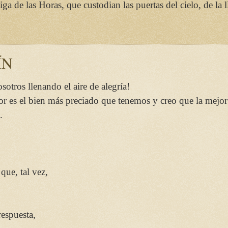
 de las Horas, que custodian las puertas del cielo, de la llu
ÍN
sotros llenando el aire de alegría!
r es el bien más preciado que tenemos y creo que la mejor
.
que, tal vez,
respuesta,