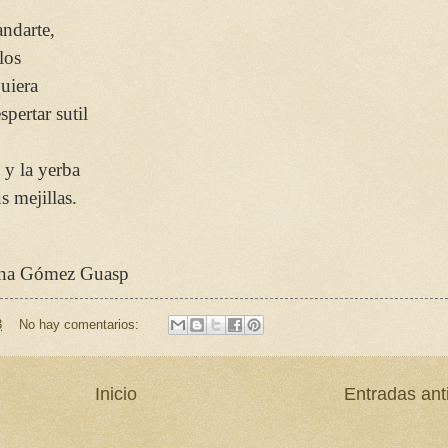
andarte,
los
quiera
spertar sutil
s y la yerba
s mejillas.
ina Gómez Guasp
3
No hay comentarios:
Inicio
Entradas ant